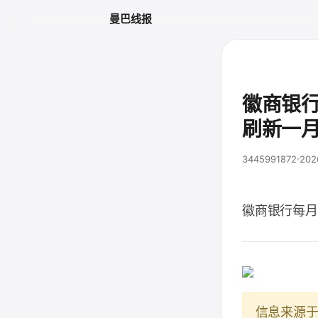
曼巴线报
徽商银
刷新一
3445991872
202
徽商银行每月
信息来源