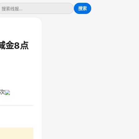
减金8点
次