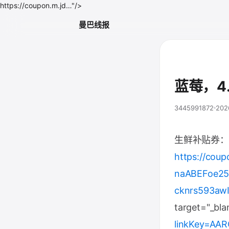
https://coupon.m.jd…"/>
曼巴线报
蓝莓，4.
3445991872
202
生鲜补贴券：
https://cou
naABEFoe25
cknrs593aw
target="_bla
linkKey=AA