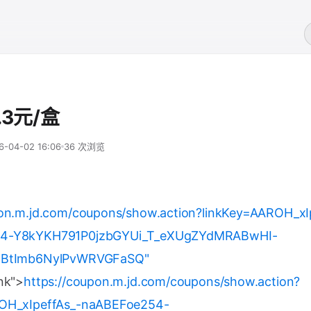
3元/盒
6-04-02 16:06
36 次浏览
pon.m.jd.com/coupons/show.action?linkKey=AAROH_xI
4-Y8kYKH791P0jzbGYUi_T_eXUgZYdMRABwHI-
IBtImb6NylPvWRVGFaSQ"
nk">
https://coupon.m.jd.com/coupons/show.action?
ROH_xIpeffAs_-naABEFoe254-