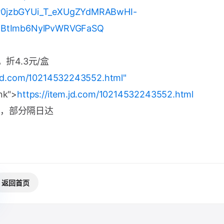
0jzbGYUi_T_eXUgZYdMRABwHI-
IBtImb6NylPvWRVGFaSQ
，折4.3元/盒
m.jd.com/10214532243552.html"
nk">
https://item.jd.com/10214532243552.html
，部分隔日达
返回首页