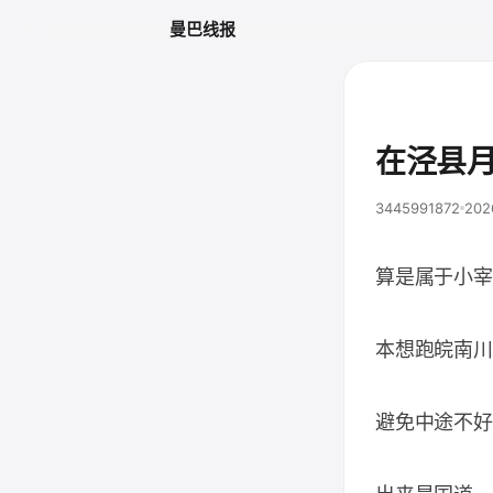
曼巴线报
在泾县
3445991872
202
算是属于小宰
本想跑皖南川
避免中途不好