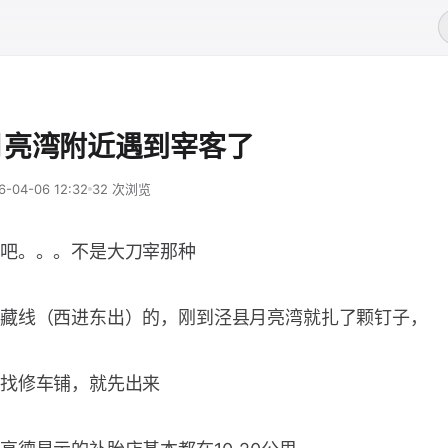
月亮湾附近遇到宰客了
6-04-06 12:32
32 次浏览
吧。。。不是大刀宰那种
藏线（西进东出）的，刚到泾县月亮湾就扎了颗钉子，
找修车铺，就先出来