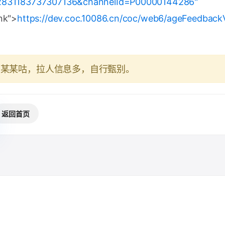
2831183737307136&channelId=P00000144286"
nk">
https://dev.coc.10086.cn/coc/web6/ageFeedback
于某某咕，拉人信息多，自行甄别。
返回首页