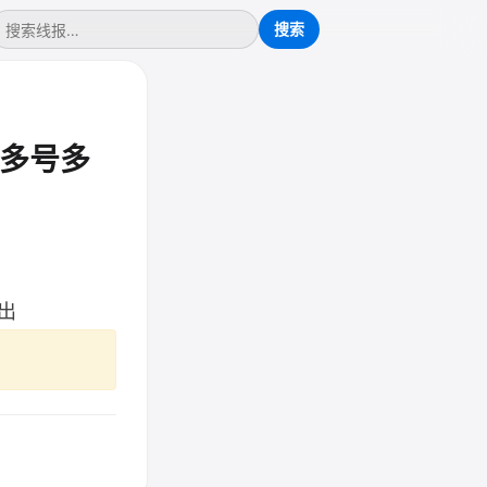
多号多
出