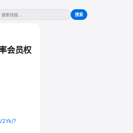
概率会员权
V2Yk/?