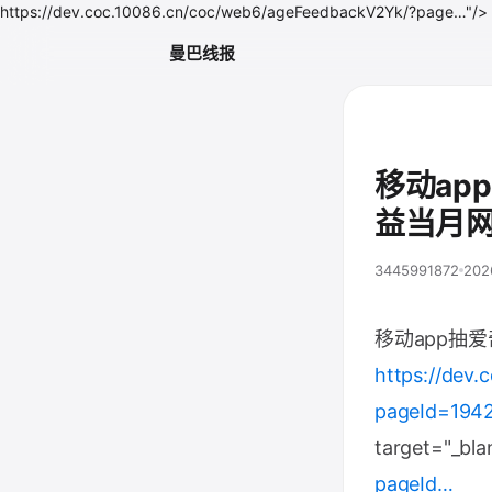
https://dev.coc.10086.cn/coc/web6/ageFeedbackV2Yk/?page…"/>
曼巴线报
移动ap
益当月
3445991872
202
移动app抽
https://dev
pageId=194
target="_bla
pageId…