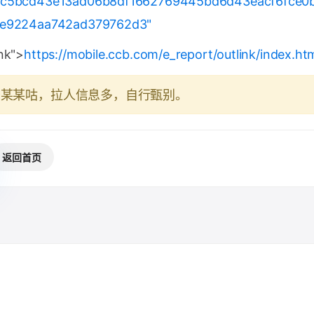
3c5bcd43e13ad06b8df1662769445bd6d43eacf6fce0
6e9224aa742ad379762d3"
nk">
https://mobile.ccb.com/e_report/outlink/index.htm
于某某咕，拉人信息多，自行甄别。
返回首页