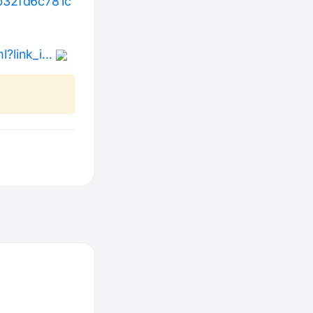
b32fd6c781c
l?link_i…