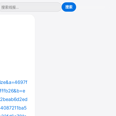
rize&a=4697f
fffb26&b=e
d2beab6d2ed
4087211ba5