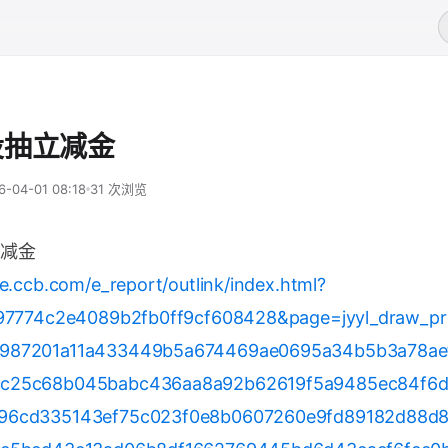
设抽立减金
6-04-01 08:18
31 次浏览
减金
le.ccb.com/e_report/outlink/index.html?
197774c2e4089b2fb0ff9cf608428&page=jyyl_draw_p
987201a11a433449b5a674469ae0695a34b5b3a78ae
c25c68b045babc436aa8a92b62619f5a9485ec84f6
96cd335143ef75c023f0e8b0607260e9fd89182d88d8