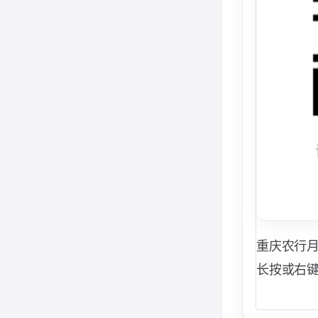
重庆农行
长按或右