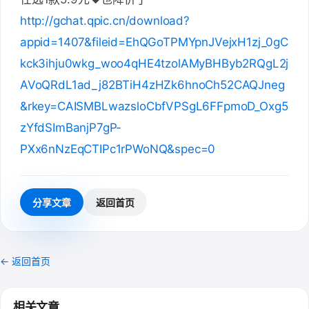
http://gchat.qpic.cn/download?
appid=1407&fileid=EhQGoTPMYpnJVejxH1zj_0gC
kck3ihju0wkg_woo4qHE4tzolAMyBHByb2RQgL2j
AVoQRdL1ad_j82BTiH4zHZk6hnoCh52CAQJneg
&rkey=CAISMBLwazsloCbfVPSgL6FFpmoD_Oxg5
zYfdSImBanjP7gP-
PXx6nNzEqCTIPc1rPWoNQ&spec=0
分享文章
返回首页
← 返回首页
相关文章