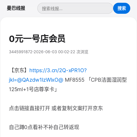
曼巴线报
0元一号店会员
3445991872
2026-06-03 00:02
22 次浏览
【京东】
https://3.cn/2Q-xPR1O?
jkl=@QAzdw1IzWlxO@
MF8555 「CPB洁面湿润型
125ml+1号店尊享卡」
点击链接直接打开 或者复制文案打开京东
自己蹲0点看补不补自己转返现