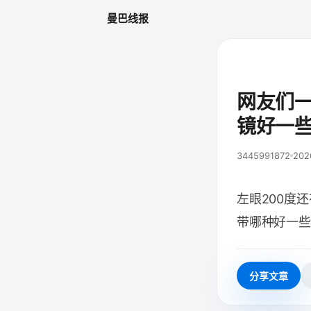
曼巴线报
网友们
镜好一
3445991872
202
左眼200度
带哪种好一些
分享文章