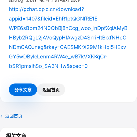
http://gchat.qpic.cn/download?
appid=1407&fileid=EhR1ptQGNfRE1E-
WPE6sBbm24N0QbBj8nCcg_woo_InDpfXqlAMyB
HByb2RQgL2jAVoQypHlAwgzD4SnriHtBrxfNHoC
NDmCAQJneg&rkey=CAESMKrX29M1kHql5HExv
GY5wDByleLenm4RW4e_wB7kVXKKqCr-
bSR1pmsIhSo_SA3NHw&spec=0
分享文章
返回首页
← 返回首页
相关文章