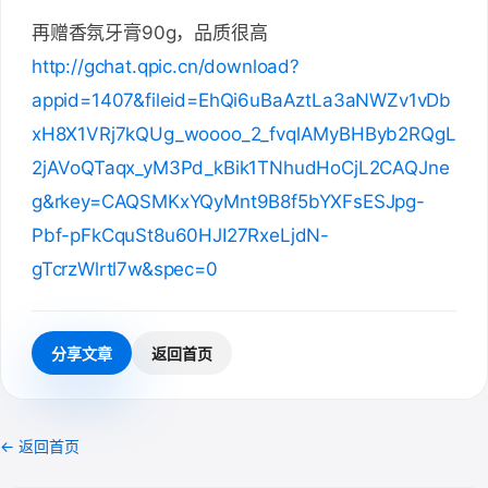
再赠香氛牙膏90g，品质很高
http://gchat.qpic.cn/download?
appid=1407&fileid=EhQi6uBaAztLa3aNWZv1vDb
xH8X1VRj7kQUg_woooo_2_fvqlAMyBHByb2RQgL
2jAVoQTaqx_yM3Pd_kBik1TNhudHoCjL2CAQJne
g&rkey=CAQSMKxYQyMnt9B8f5bYXFsESJpg-
Pbf-pFkCquSt8u60HJI27RxeLjdN-
gTcrzWlrtl7w&spec=0
分享文章
返回首页
← 返回首页