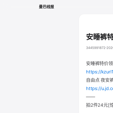
曼巴线报
安睡裤特
3445991872
202
安睡裤特价领
https://kzurl
自由点 夜安裤
https://u.jd
——
拍2件24元[