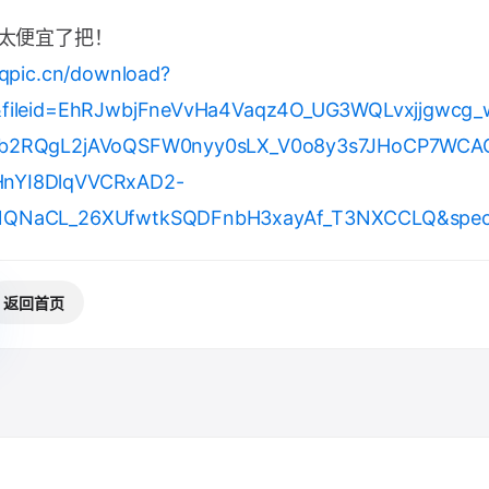
，太便宜了把！
.qpic.cn/download?
&fileid=EhRJwbjFneVvHa4Vaqz4O_UG3WQLvxjjgwcg
b2RQgL2jAVoQSFW0nyy0sLX_V0o8y3s7JHoCP7WCA
nYI8DlqVVCRxAD2-
NQNaCL_26XUfwtkSQDFnbH3xayAf_T3NXCCLQ&spe
返回首页