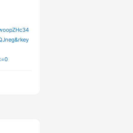
_woopZHc34
QJneg&rkey
c=0