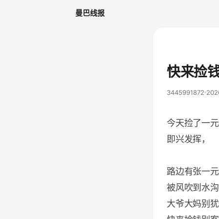
曼巴线报
快来捡
3445991872
202
今天捡了一元
即兴发挥，
路边有张一元
被风吹到水沟
大爷大妈别犹