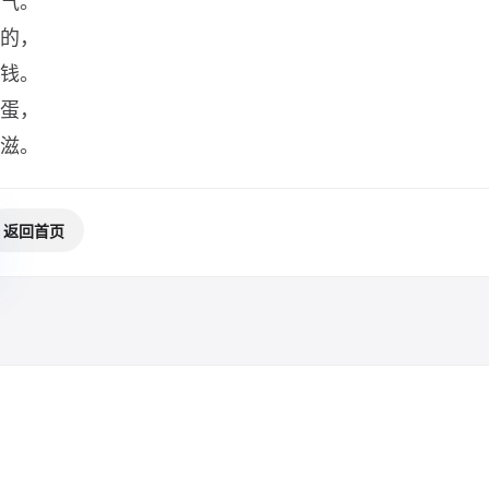
气。
的，
钱。
蛋，
滋。
返回首页