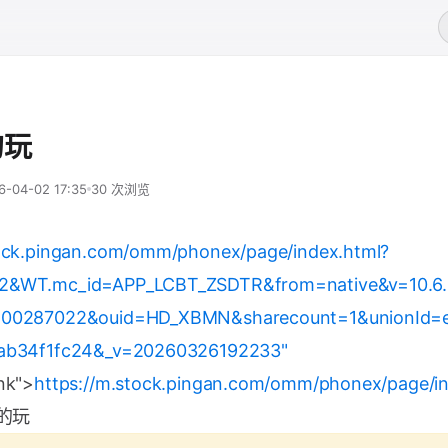
的玩
6-04-02 17:35
30 次浏览
tock.pingan.com/omm/phonex/page/index.html?
2&WT.mc_id=APP_LCBT_ZSDTR&from=native&v=10.6.
800287022&ouid=HD_XBMN&sharecount=1&unionId=
2ab34f1fc24&_v=20260326192233"
nk">
https://m.stock.pingan.com/omm/phonex/page/in
的玩