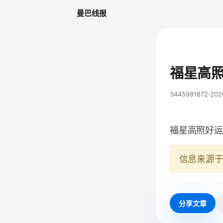
曼巴线报
福星高
3445991872
202
福星高照好运
信息来源
分享文章