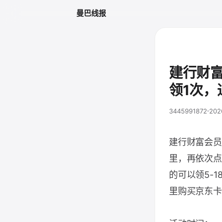
曼巴线报
建行财
领1次，
3445991872
202
建行财富会员
里，再依次点
的可以领5-
里购买京东卡