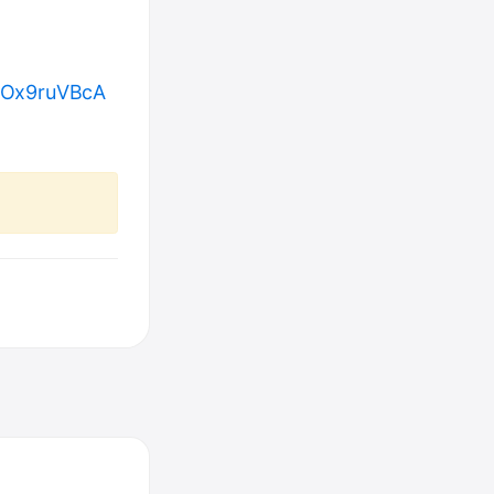
jhOx9ruVBcA