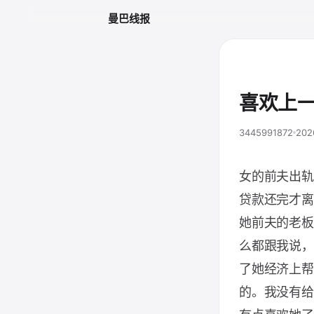
曼巴线报
喜欢上
3445991872
202
女的前夫出轨
贷款还完才离
她前夫的老板
么都跟我说，
了她经济上帮
的。我没有给