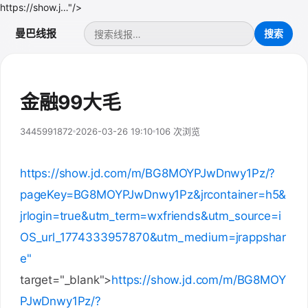
https://show.j…"/>
曼巴线报
金融99大毛
3445991872
2026-03-26 19:10
106 次浏览
https://show.jd.com/m/BG8MOYPJwDnwy1Pz/?
pageKey=BG8MOYPJwDnwy1Pz&jrcontainer=h5&
jrlogin=true&utm_term=wxfriends&utm_source=i
OS_url_1774333957870&utm_medium=jrappshar
e"
target="_blank">
https://show.jd.com/m/BG8MOY
PJwDnwy1Pz/?