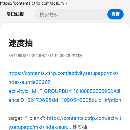
https://contents.ctrip.com/acti…"/>
曼巴线报
速度抽
3445991872
2026-04-14 16:30
28 次浏览
https://contents.ctrip.com/activitysetupapp/mkt/i
ndex/auntie2026?
activityid=MKT_GROUPBUY_1618885265595&Alli
anceID=5247369&sid=109054660&ouid=kfptljzh
"
target="_blank">
https://contents.ctrip.com/activit
ysetupapp/mkt/index/aun…
速度抽