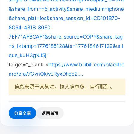
&share_from=h5_activity&share_medium=iphone
&share_plat=ios&share_session_id=CD101B70-
8C64-481B-80E0-
7EF71AFBCAF1&share_source=COPY&share_tag
=s_i×tamp=1776185128&ts=1776184617129&uni
que_k=H3gNJ5j"
target="_blank">
https://www.bilibili.com/blackbo
ard/era/7GvnQkwERyxDhqo2.…
信息来源于某某咕，拉人信息多，自行甄别。
分享文章
返回首页