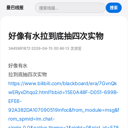
曼巴线报
好像有水拉到底抽四次实物
3445991872
2026-04-15 00:46
13 次浏览
好像有水
拉到底抽四次实物
https://www.bilibili.com/blackboard/era/7GvnQk
wERyxDhqo2.html?bbid=15E0A48F-D051-699B-
EFE6-
92A382DA107090519infoc&from_module=msg&f
rom_spmid=im.chat-
single.0.0&native.theme=1&night=0&plat_id=578