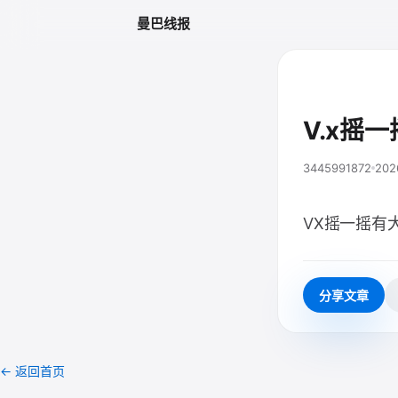
曼巴线报
V.x摇
3445991872
202
VX摇一摇有
分享文章
← 返回首页