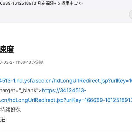
lKey=166689-1612518913 凡定福建+ip 概率中…"/>
p速度
6-03-27 11:06
43 次浏览
4513-1.hd.ysfaisco.cn/hdLongUrlRedirect.jsp?urlKey=
target="_blank">
https://34124513-
o.cn/hdLongUrlRedirect.jsp?urlKey=166689-161251891
 能持续好久
进