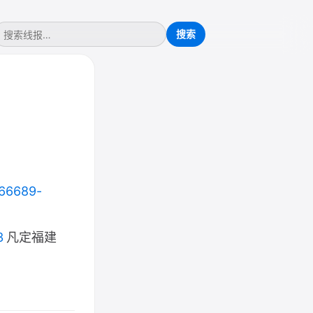
166689-
3
凡定福建