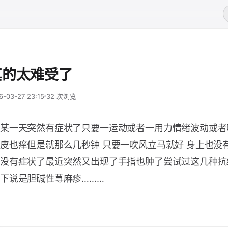
真的太难受了
6-03-27 23:15
32 次浏览
某一天突然有症状了只要一运动或者一用力情绪波动或者
皮也痒但是就那么几秒钟 只要一吹风立马就好 身上也没
没有症状了最近突然又出现了手指也肿了尝试过这几种抗
下说是胆碱性荨麻疹………