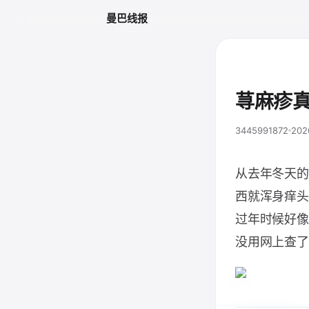
曼巴线报
荨麻疹
3445991872
202
从去年冬天的
西就浑身痒头
过年时候好像
没用网上查了