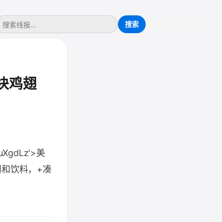
两块鸡翅
7VuXgdLz'>美
翅和饮料，+凑