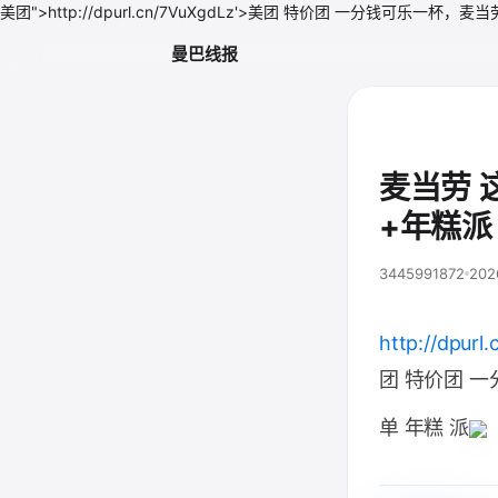
美团">http://dpurl.cn/7VuXgdLz'>美团 特价团 一分钱可乐
曼巴线报
麦当劳 
+年糕派
3445991872
202
http://dpurl.
团 特价团 
单 年糕 派