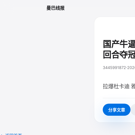
曼巴线报
国产牛逼
回合夺
3445991872
202
拉爆杜卡迪 
分享文章