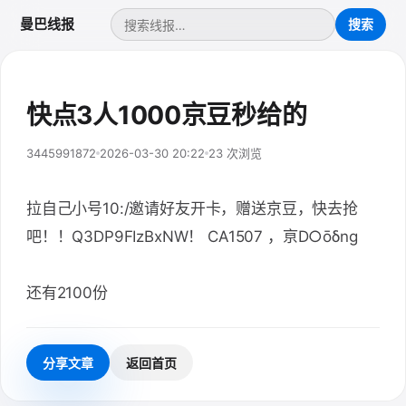
曼巴线报
快点3人1000京豆秒给的
3445991872
2026-03-30 20:22
23 次浏览
拉自己小号10:/邀请好友开卡，赠送京豆，快去抢
吧！！Q3DP9FIzBxNW！ CA1507 ，亰D○ōδng
还有2100份
分享文章
返回首页