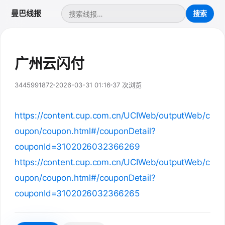
曼巴线报
广州云闪付
3445991872
2026-03-31 01:16
37 次浏览
https://content.cup.com.cn/UCIWeb/outputWeb/c
oupon/coupon.html#/couponDetail?
couponId=3102026032366269
https://content.cup.com.cn/UCIWeb/outputWeb/c
oupon/coupon.html#/couponDetail?
couponId=3102026032366265