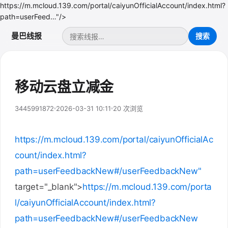
https://m.mcloud.139.com/portal/caiyunOfficialAccount/index.html?
path=userFeed…"/>
曼巴线报
移动云盘立减金
3445991872
2026-03-31 10:11
20 次浏览
https://m.mcloud.139.com/portal/caiyunOfficialAc
count/index.html?
path=userFeedbackNew#/userFeedbackNew"
target="_blank">
https://m.mcloud.139.com/porta
l/caiyunOfficialAccount/index.html?
path=userFeedbackNew#/userFeedbackNew